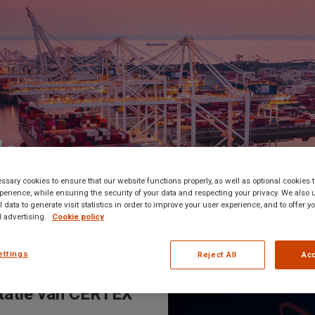
le
sary cookies to ensure that our website functions properly, as well as optional cookies
erience, while ensuring the security of your data and respecting your privacy. We also 
 data to generate visit statistics in order to improve your user experience, and to offer 
 advertising.
Cookie policy
ettings
Reject All
Acc
tatie van CERTEX