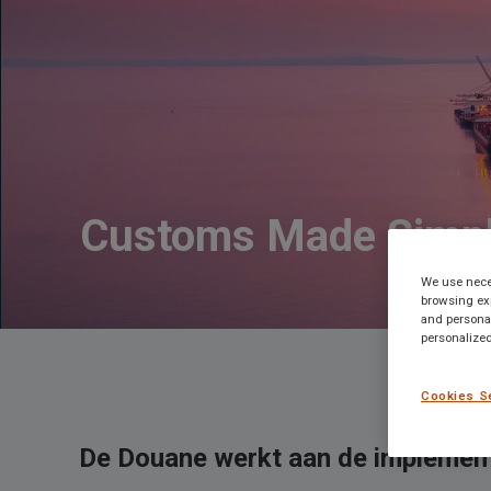
Customs Made Simp
We use neces
browsing exp
and personal
personalized
Cookies S
De Douane werkt aan de implemen