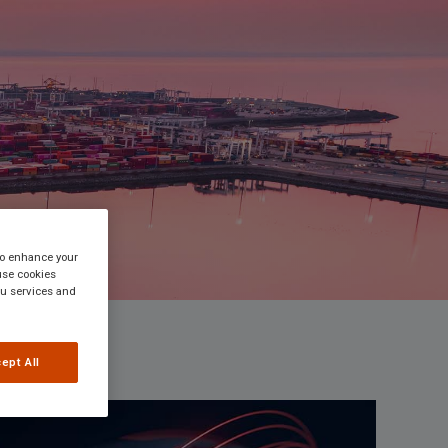
 to enhance your
use cookies
you services and
ept All