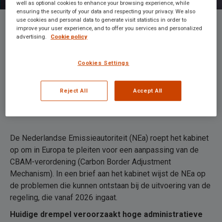
well as optional cookies to enhance your browsing experience, while
ensuring the security of your data and respecting your privacy. We also
use cookies and personal data to generate visit statistics in order to
improve your user experience, and to offer you services and personalized
advertising.
Cookie policy
NEa pleit voor hogere
deelnamedrempel CBAM om
Cookies Settings
uitvoerbaarheid te waarborgen
Reject All
Accept All
De Nederlandse Emissieautoriteit (NEa) roept het kabinet
op om in Europa te pleiten voor een aanpassing van de
CBAM-verordening (Carbon Border Adjustment
Mechanism). In een brief aan het kabinet wijst de NEa op
de problemen die kunnen ontstaan bij de uitvoering van de
regeling, die vanaf 2026 ingaat.
Huidige drempel veroorzaakt hoge administratieve