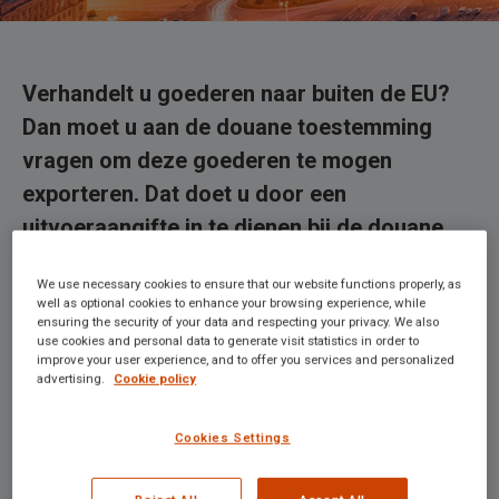
Verhandelt u goederen naar buiten de EU?
Dan moet u aan de douane toestemming
vragen om deze goederen te mogen
exporteren. Dat doet u door een
uitvoeraangifte in te dienen bij de douane.
SGS Maco maakt jaarlijks meer dan 100.000
We use necessary cookies to ensure that our website functions properly, as
uitvoeraangiften in Nederland en België. Wij
well as optional cookies to enhance your browsing experience, while
ensuring the security of your data and respecting your privacy. We also
helpen exporteurs uit alle industrieën, met
use cookies and personal data to generate visit statistics in order to
alle soorten producten, naar alle
improve your user experience, and to offer you services and personalized
advertising.
Cookie policy
bestemmingen. Ook maken we vele
aanverwante documenten op, zoals
Cookies Settings
oorsprongsdocumenten (EUR1, CVO, ATR,
T2L) en accijnsdocumenten (EAD).