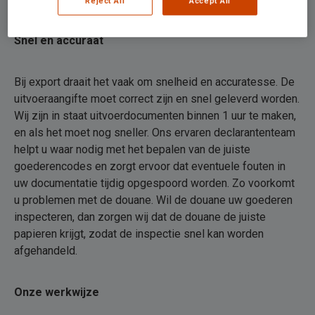
Reject All
Accept All
Snel en accuraat
Bij export draait het vaak om snelheid en accuratesse. De
uitvoeraangifte moet correct zijn en snel geleverd worden.
Wij zijn in staat uitvoerdocumenten binnen 1 uur te maken,
en als het moet nog sneller. Ons ervaren declarantenteam
helpt u waar nodig met het bepalen van de juiste
goederencodes en zorgt ervoor dat eventuele fouten in
uw documentatie tijdig opgespoord worden. Zo voorkomt
u problemen met de douane. Wil de douane uw goederen
inspecteren, dan zorgen wij dat de douane de juiste
papieren krijgt, zodat de inspectie snel kan worden
afgehandeld.
Onze werkwijze