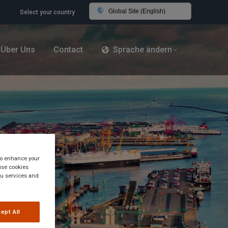
Global Site (English)
Select your country
Über Uns
Contact
Sprache ändern
 to enhance your
use cookies
you services and
ept All