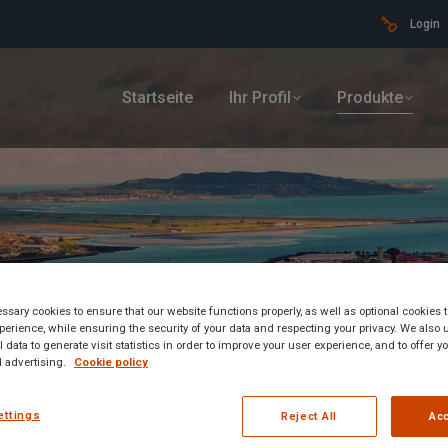
Login
Startseite
Ihr Profil
Produkte
sary cookies to ensure that our website functions properly, as well as optional cookies
erience, while ensuring the security of your data and respecting your privacy. We also 
 data to generate visit statistics in order to improve your user experience, and to offer 
 advertising.
Cookie policy
le
ettings
Reject All
Acc