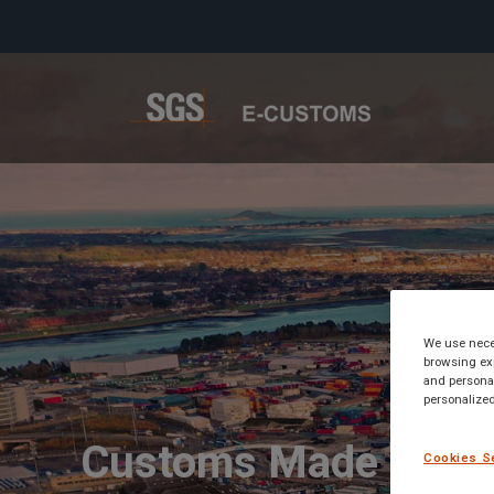
We use neces
browsing exp
and personal
personalized
Customs Made Simp
Cookies S