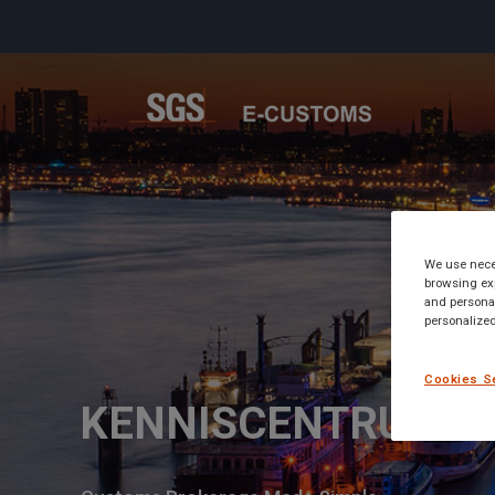
We use neces
browsing exp
and personal
personalized
Cookies S
KENNISCENTRUM