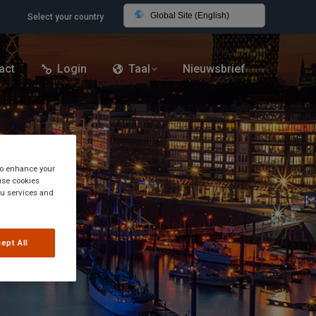
Global Site (English)
Select your country
act
Login
Taal
Nieuwsbrief
 to enhance your
use cookies
you services and
ept All