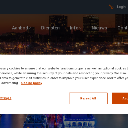
Login
Aanbod
Diensten
Info
Nieuws
Cont
sary cookies to ensure that our website functions properly, as well as optional cookies
erience, while ensuring the security of your data and respecting your privacy. We also 
 data to generate visit statistics in order to improve your user experience, and to offer 
 advertising.
Cookie policy
ettings
Reject All
Acc