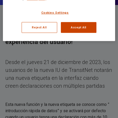
Cookies Settings
TransitNet introduce una nueva
Reject All
Accept All
función con el fin de mejorar la
experiencia del usuario!
Desde el jueves 21 de diciembre de 2023, los
usuarios de la nueva IU de TransitNet notarán
una nueva etiqueta en la interfaz ciando
creen declaraciones con múltiples partidas
Esta nueva función y la nueva etiqueta se conoce como ”
introducción rápida de datos” y se activará por defecto
cuando un usuario tenga una declaración con más de 10