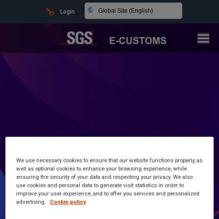
Global Site (English)
Login
We use necessary cookies to ensure that our website functions properly, as
well as optional cookies to enhance your browsing experience, while
Latest news and information
ensuring the security of your data and respecting your privacy. We also
use cookies and personal data to generate visit statistics in order to
improve your user experience, and to offer you services and personalized
Customs Made Simple
advertising.
Cookie policy