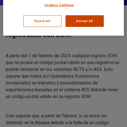
Cookies Settings
Reject All
Accept All
Cambios importantes para empresas
registradas con EORI
A partir del 1 de febrero de 2024 cualquier registro EORI
que no posea un código postal válido en sus registros no
podrán utilizarse en los sistemas NCTS y/o AES. Esto
supone que todos los Operadores Económicos
involucrados en tránsitos o procedimientos de
exportaciones basadas en el sistema AES deberán tener
un código postal válido en su registro EORI.
Esto supone que, a partir de febrero, si su envío es
detenido en la Aduana debido a la falta de un código