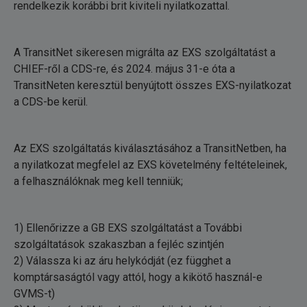
rendelkezik korábbi brit kiviteli nyilatkozattal.
A TransitNet sikeresen migrálta az EXS szolgáltatást a
CHIEF-ről a CDS-re, és 2024. május 31-e óta a
TransitNeten keresztül benyújtott összes EXS-nyilatkozat
a CDS-be kerül.
Az EXS szolgáltatás kiválasztásához a TransitNetben, ha
a nyilatkozat megfelel az EXS követelmény feltételeinek,
a felhasználóknak meg kell tenniük;
1) Ellenőrizze a GB EXS szolgáltatást a További
szolgáltatások szakaszban a fejléc szintjén
2) Válassza ki az áru helykódját (ez függhet a
komptársaságtól vagy attól, hogy a kikötő használ-e
GVMS-t)