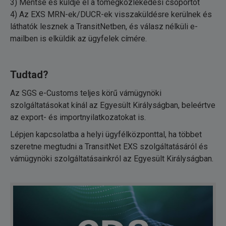
3) Mentse és küldje el a tömegközlekedési csoportot
4) Az EXS MRN-ek/DUCR-ek visszaküldésre kerülnek és
láthatók lesznek a TransitNetben, és válasz nélküli e-
mailben is elküldik az ügyfelek címére.
Tudtad?
Az SGS e-Customs teljes körű vámügynöki
szolgáltatásokat kínál az Egyesült Királyságban, beleértve
az export- és importnyilatkozatokat is.
Lépjen kapcsolatba a helyi ügyfélközponttal, ha többet
szeretne megtudni a TransitNet EXS szolgáltatásáról és
vámügynöki szolgáltatásainkról az Egyesült Királyságban.