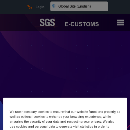
Global Site (English)
Login
Latest news and information
We use necessary cookies to ensure that our website functions properly, as
well as optional cookies to enhance your browsing experience, while
Customs Made Simple
ensuring the security of your data and respecting your privacy. We also
use cookies and personal data to generate visit statistics in order to