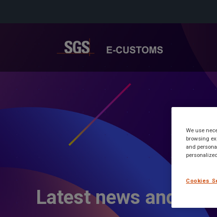
We use neces
browsing exp
and personal
personalized
Cookies S
Latest news and inf