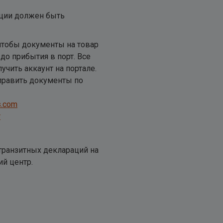
рции должен быть
 чтобы документы на товар
до прибытия в порт. Все
учить аккаунт на портале.
тправить документы по
s.com
r
транзитных деклараций на
й центр.