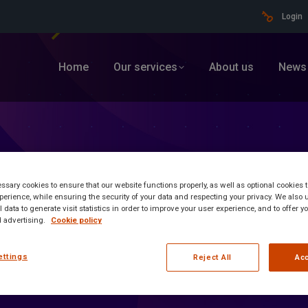
Login
Home
Our services
About us
News
sary cookies to ensure that our website functions properly, as well as optional cookies
erience, while ensuring the security of your data and respecting your privacy. We also 
 data to generate visit statistics in order to improve your user experience, and to offer 
 advertising.
Cookie policy
ettings
Reject All
Acc
ormation