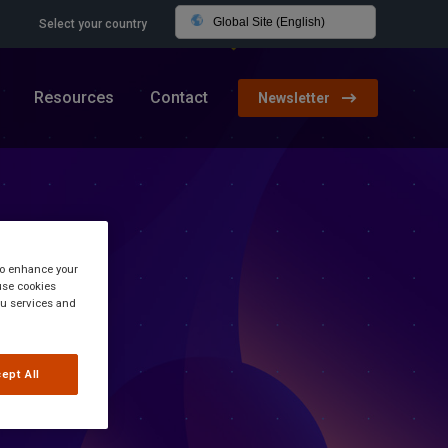
Global Site (English)
Select your country
Resources
Contact
Newsletter
 to enhance your
use cookies
you services and
ept All