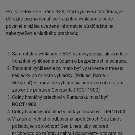
Pre klientov SGS TransitNet, ktorí využívajú túto trasu, je
dôležité poznamenať, že tranzitné vyhlásenie bude
povinné a nižšie uvedené informácie sú dôležité na
zabezpečenie hladkého prechodu;
Samostatné vyhlásenie ENS sa nevyžaduje, ak existuje
tranzitné vyhlásenie s údajmi o bezpečnosti a ochrane.
Tranzitné vyhlásenie by malo byť vystavené z miesta
nakládky po miesto vykládky. (Príklad: Bursa –
Bukurešť) – Tranzitné vyhlásenia nemožno otvoriť ani
zatvoriť v prístave Constanta (ROCT1900)
Colný hraničný priechod v Rumunsku musí byť
ROCT1900
Colný hraničný priechod v Turkiye musí byť
TR410700
V záujme rýchleho odbavenia spoločnosti Sea Lines
požiadajte spoločnosť Sea Lines, aby sa pred
príchodom do prístavu nahrali dokumenty o tovare na