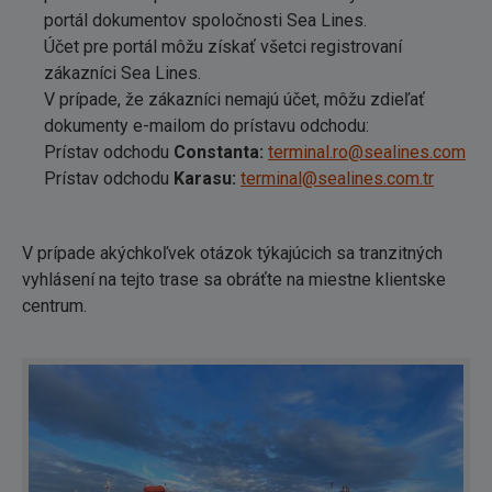
portál dokumentov spoločnosti Sea Lines.
Účet pre portál môžu získať všetci registrovaní
zákazníci Sea Lines.
V prípade, že zákazníci nemajú účet, môžu zdieľať
dokumenty e-mailom do prístavu odchodu:
Prístav odchodu
Constanta:
terminal.ro@sealines.com
Prístav odchodu
Karasu:
terminal@sealines.com.tr
V prípade akýchkoľvek otázok týkajúcich sa tranzitných
vyhlásení na tejto trase sa obráťte na miestne klientske
centrum.