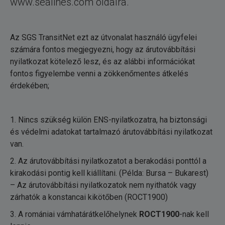
www.sealines.com
oldalra.
Az SGS TransitNet ezt az útvonalat használó ügyfelei
számára fontos megjegyezni, hogy az árutovábbítási
nyilatkozat kötelező lesz, és az alábbi információkat
fontos figyelembe venni a zökkenőmentes átkelés
érdekében;
1. Nincs szükség külön ENS-nyilatkozatra, ha biztonsági
és védelmi adatokat tartalmazó árutovábbítási nyilatkozat
van.
2. Az árutovábbítási nyilatkozatot a berakodási ponttól a
kirakodási pontig kell kiállítani. (Példa: Bursa – Bukarest)
– Az árutovábbítási nyilatkozatok nem nyithatók vagy
zárhatók a konstancai kikötőben (ROCT1900)
3. A romániai vámhatárátkelőhelynek
ROCT1900
-nak kell