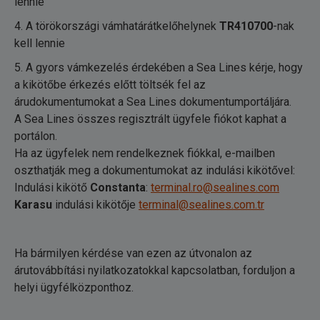
lennie
4. A törökországi vámhatárátkelőhelynek
TR410700
-nak
kell lennie
5. A gyors vámkezelés érdekében a Sea Lines kérje, hogy
a kikötőbe érkezés előtt töltsék fel az
árudokumentumokat a Sea Lines dokumentumportáljára.
A Sea Lines összes regisztrált ügyfele fiókot kaphat a
portálon.
Ha az ügyfelek nem rendelkeznek fiókkal, e-mailben
oszthatják meg a dokumentumokat az indulási kikötővel:
Indulási kikötő
Constanta
:
terminal.ro@sealines.com
Karasu
indulási kikötője
terminal@sealines.com.tr
Ha bármilyen kérdése van ezen az útvonalon az
árutovábbítási nyilatkozatokkal kapcsolatban, forduljon a
helyi ügyfélközponthoz.