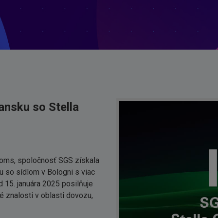
iansku so Stella
toms, spoločnosť SGS získala
mu so sídlom v Bologni s viac
 15. januára 2025 posilňuje
 znalosti v oblasti dovozu,