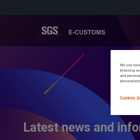
We use neces
browsing exp
and personal
personalized
Cookies S
Latest news and inf