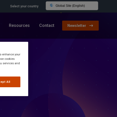
Global Site (English)
Select your country
Resources
Contact
Newsletter
 to enhance your
use cookies
you services and
ept All