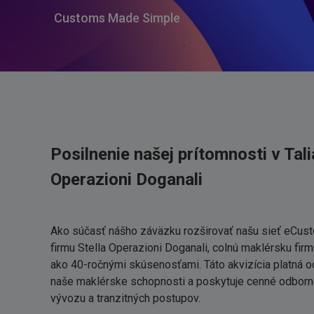
Customs Made Simple
Posilnenie našej prítomnosti v Tal
Operazioni Doganali
Ako súčasť nášho záväzku rozširovať našu sieť eCus
firmu Stella Operazioni Doganali, colnú maklérsku fir
ako 40-ročnými skúsenosťami. Táto akvizícia platná od
naše maklérske schopnosti a poskytuje cenné odborné
vývozu a tranzitných postupov.