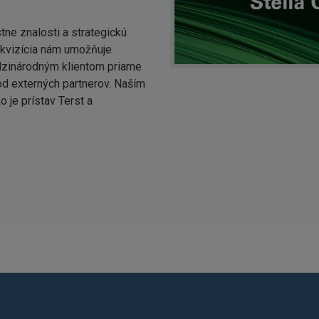
ne znalosti a strategickú
 akvizícia nám umožňuje
edzinárodným klientom priame
od externých partnerov. Naším
o je prístav Terst a