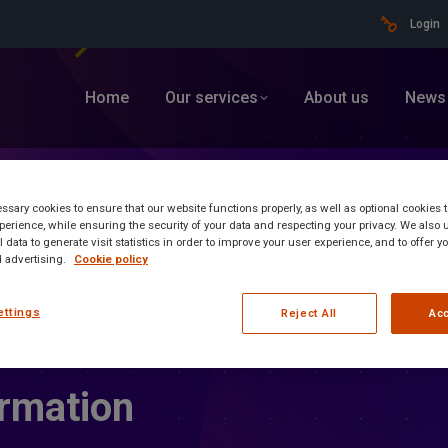
Login
Home
Our services
About us
News
sary cookies to ensure that our website functions properly, as well as optional cookies
erience, while ensuring the security of your data and respecting your privacy. We also 
 data to generate visit statistics in order to improve your user experience, and to offer 
 advertising.
Cookie policy
ettings
Reject All
Acc
ormation