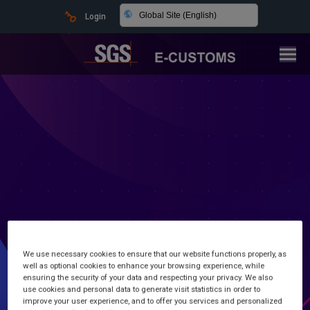
Global Site (English)
Login
Latest news and information
We use necessary cookies to ensure that our website functions properly, as
well as optional cookies to enhance your browsing experience, while
ensuring the security of your data and respecting your privacy. We also
Customs Made Simple
use cookies and personal data to generate visit statistics in order to
improve your user experience, and to offer you services and personalized