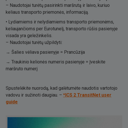
– Naudotojai turėtų pasirinkti maršrutą ir laivo, kuriuo
keliaus transporto priemonės, informaciją.
• Lydiamiems ir nelydiamiems transporto priemonėms,
keliaujančioms per Eurotunelį, transporto rūšis pasienyje
visada yra geležinkelis.
– Naudotojai turėtų užpildyti:
→ Šalies vėliava pasienyje = Prancūzija
→ Traukinio kelionės numeris pasienyje = Įveskite
maršruto numerį
Spustelėkite nuorodą, kad galėtumėte naudotis vartotojo
vadovu ir sužinoti daugiau. –
*ICS 2 TransitNet user
guide