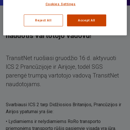
Cookies Settings
Reject All
Accept All
ICS 2 Prancūzija ir Airija. Dabar galite
naudotis vartotojo vadovu!
TransitNet ruošiasi gruodžio 16 d. aktyvuoti
ICS 2 Prancūzijoje ir Airijoje, todėl SGS
parengė trumpą vartotojo vadovą TransitNet
naudotojams.
Svarbiausi ICS 2 tarp Didžiosios Britanijos, Prancūzijos ir
Airijos ypatumai yra šie:
• Lydiamiems ir nelydiamiems RoRo transporto
priemonėms transporto rūšis pasienyje visada yra jūra.