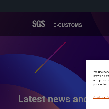
We use neces
browsing exp
and personal
personalized
Latest news and inf
Cookies S