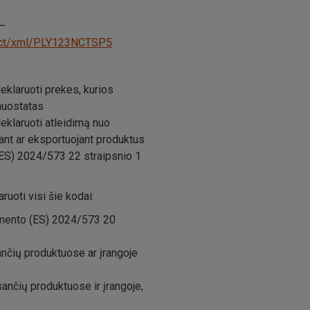
 –
/dict/xml/PLY123NCTSP5
eklaruoti prekes, kurios
nuostatas
eklaruoti atleidimą nuo
jant ar eksportuojant produktus
 (ES) 2024/573 22 straipsnio 1
ruoti visi šie kodai:
amento (ES) 2024/573 20
ančių produktuose ar įrangoje
sančių produktuose ir įrangoje,