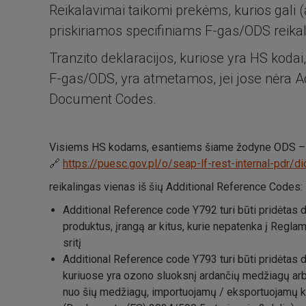
Reikalavimai taikomi prekėms, kurios gali (
priskiriamos specifiniams F-gas/ODS reik
Tranzito deklaracijos, kuriose yra HS kodai,
F-gas/ODS, yra atmetamos, jei jose nėra A
Document Codes.
Visiems HS kodams, esantiems šiame žodyne ODS –
🔗
https://puesc.gov.pl/o/seap-lf-rest-internal-pd
reikalingas vienas iš šių Additional Reference Codes:
Additional Reference code Y792 turi būti pridėtas 
produktus, įrangą ar kitus, kurie nepatenka į Regl
sritį
Additional Reference code Y793 turi būti pridėtas de
kuriuose yra ozono sluoksnį ardančių medžiagų arb
nuo šių medžiagų, importuojamų / eksportuojamų ka