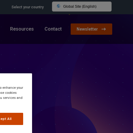
Global Site (English)
Select your country
Resources
Contact
Newsletter
 to enhance your
use cookies
you services and
ept All