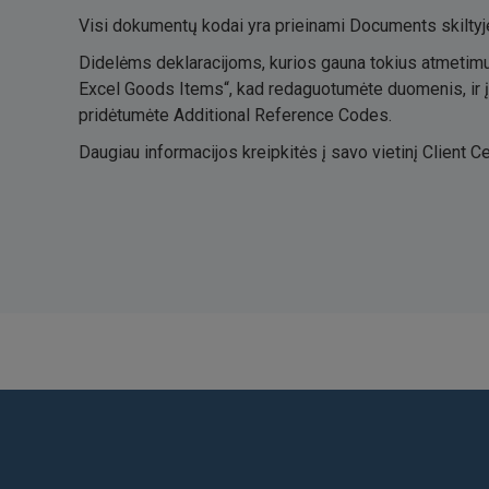
Visi dokumentų kodai yra prieinami Documents skiltyje
Didelėms deklaracijoms, kurios gauna tokius atmetimus
Excel Goods Items“, kad redaguotumėte duomenis, ir įk
pridėtumėte Additional Reference Codes.
Daugiau informacijos kreipkitės į savo vietinį Client Ce
Find us on: