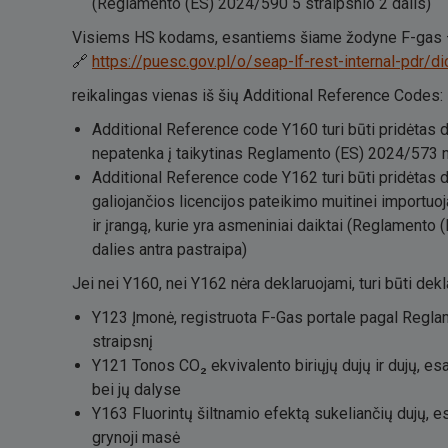
(Reglamento (ES) 2024/590 5 straipsnio 2 dalis)
Visiems HS kodams, esantiems šiame žodyne F-gas
🔗
https://puesc.gov.pl/o/seap-lf-rest-internal-pdr
reikalingas vienas iš šių Additional Reference Codes:
Additional Reference code Y160 turi būti pridėtas d
nepatenka į taikytinas Reglamento (ES) 2024/573 
Additional Reference code Y162 turi būti pridėtas d
galiojančios licencijos pateikimo muitinei importuo
ir įrangą, kurie yra asmeniniai daiktai (Reglamento
dalies antra pastraipa)
Jei nei Y160, nei Y162 nėra deklaruojami, turi būti dekla
Y123 Įmonė, registruota F-Gas portale pagal Regl
straipsnį
Y121 Tonos CO₂ ekvivalento biriųjų dujų ir dujų, es
bei jų dalyse
Y163 Fluorintų šiltnamio efektą sukeliančių dujų, e
grynoji masė