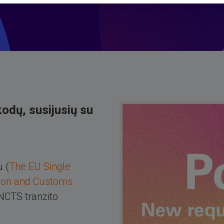
kodų, susijusių su
 (
The EU Single
ion and Customs
 NCTS tranzito