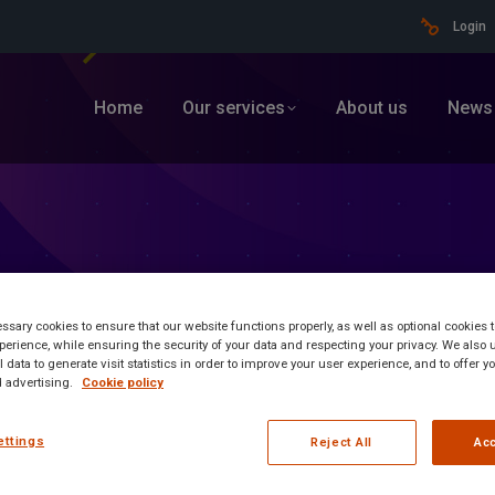
Login
Home
Our services
About us
News
sary cookies to ensure that our website functions properly, as well as optional cookies
erience, while ensuring the security of your data and respecting your privacy. We also 
 data to generate visit statistics in order to improve your user experience, and to offer 
 advertising.
Cookie policy
ormation
ettings
Reject All
Acc