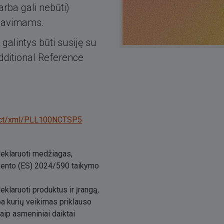
arba gali nebūti)
alavimams.
 galintys būti susiję su
dditional Reference
r/dict/xml/PLL100NCTSP5
deklaruoti medžiagas,
amento (ES) 2024/590 taikymo
klaruoti produktus ir įrangą,
a kurių veikimas priklauso
ip asmeniniai daiktai