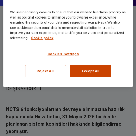
We use necessary cookies to ensure that our website functions properly, as
well as optional cookies to enhance your browsing experience, while
ensuring the security of your data and respecting your privacy. We also
Hırvatistan – NCTS 6 hakkında
use cookies and personal data to generate visit statistics in order to
improve your user experience, and to offer you services and personalized
önemli bilgiler
advertising.
Cookie policy
Cookies Settings
Hırvatistan, NCTS 6 için opt-in ülkesi olarak
NCTS 6 fonksiyonlarını 1 Haziran 2026
Reject All
Accept All
tarihinde saat 00:00 CET itibarıyla uygulamaya
başlayacaktır.
NCTS 6 fonksiyonlarının devreye alınmasına hazırlık
kapsamında Hırvatistan, 31 Mayıs 2026 tarihinde
planlanan sistem kesintileri hakkında bilgilendirme
yapmıştır.