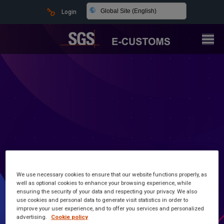
Global Site (English)
Login
We use necessary cookies to ensure that our website functions properly, as
Latest news and information
well as optional cookies to enhance your browsing experience, while
ensuring the security of your data and respecting your privacy. We also
use cookies and personal data to generate visit statistics in order to
Customs Made Simple
improve your user experience, and to offer you services and personalized
advertising.
Cookie policy