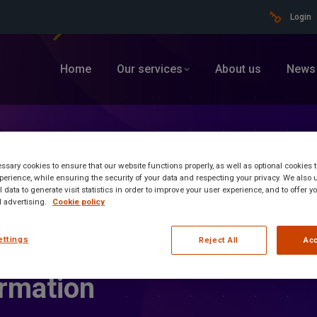
Login
Home
Our services
About us
News
sary cookies to ensure that our website functions properly, as well as optional cookies
erience, while ensuring the security of your data and respecting your privacy. We also 
 data to generate visit statistics in order to improve your user experience, and to offer 
 advertising.
Cookie policy
ettings
Reject All
Acc
ormation