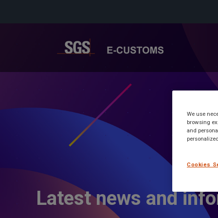
We use neces
browsing exp
and personal
personalized
Cookies S
Latest news and inf