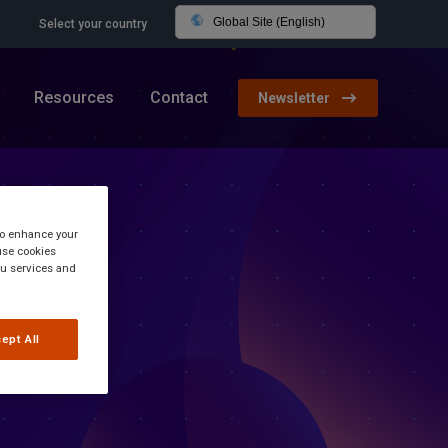
Global Site (English)
Select your country
Resources
Contact
Newsletter
 to enhance your
use cookies
you services and
ept All