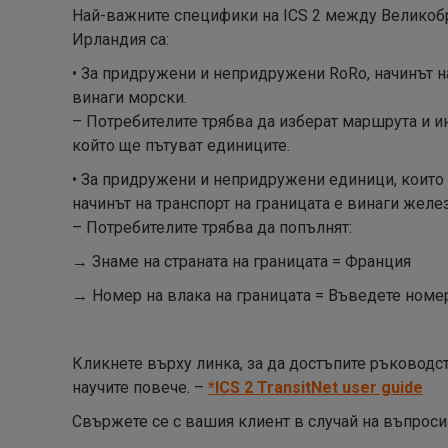
Най-важните специфики на ICS 2 между Великоб
Ирландия са:
• За придружени и непридружени RoRo, начинът на
винаги морски.
– Потребителите трябва да изберат маршрута и и
който ще пътуват единиците.
• За придружени и непридружени единици, които 
начинът на транспорт на границата е винаги желе
– Потребителите трябва да попълнят:
→ Знаме на страната на границата = Франция
→ Номер на влака на границата = Въведете номер
Кликнете върху линка, за да достъпите ръководст
научите повече. –
*ICS 2 TransitNet user guide
Свържете се с вашия клиент в случай на въпроси