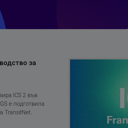
оводство за
вира ICS 2 във
GS е подготвила
 TransitNet.