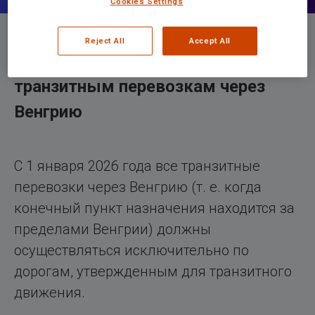
Cookies Settings
Reject All
Accept All
Важное обновление по
транзитным перевозкам через
Венгрию
С 1 января 2026 года все транзитные
перевозки через Венгрию (т. е. когда
конечный пункт назначения находится за
пределами Венгрии) должны
осуществляться исключительно по
дорогам, утвержденным для транзитного
движения.