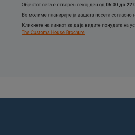
Објектот сега е отворен секој ден од
06:00 до 22
Ве молиме планирајте ја вашата посета согласно 
Кликнете на линкот за да ја видите понудата на у
The Customs House Brochure
Find us on: