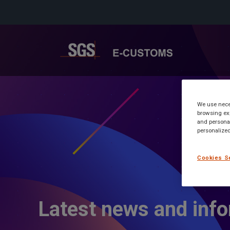
We use neces
browsing exp
and personal
personalized
Cookies S
Latest news and inf