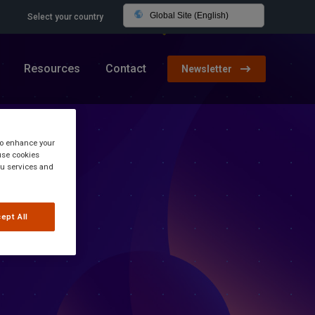
Global Site (English)
Select your country
Resources
Contact
Newsletter
 to enhance your
use cookies
you services and
ept All