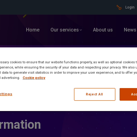
Login
Home
Our services
About us
News
sary cookies to ensure that our website functions properly, as well as optional cookies
erience, while ensuring the security of your data and respecting your privacy. We also 
 data to generate visit statistics in order to improve your user experience, and to offer 
 advertising.
Cookie policy
ettings
Reject All
Acc
ormation