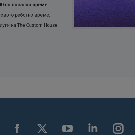
:00 по локално време
.
новото работно време.
слуги на The Custom House –
Facebook
X
YouTube
Linkedin
Instag