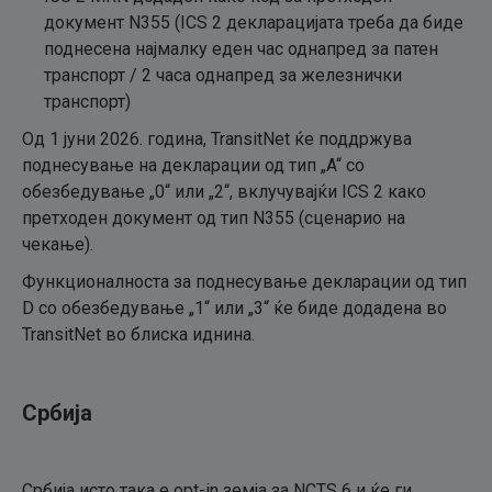
документ N355 (ICS 2 декларацијата треба да биде
поднесена најмалку еден час однапред за патен
транспорт / 2 часа однапред за железнички
транспорт)
Од 1 јуни 2026. година, TransitNet ќе поддржува
поднесување на декларации од тип „A“ со
обезбедување „0“ или „2“, вклучувајќи ICS 2 како
претходен документ од тип N355 (сценарио на
чекање).
Функционалноста за поднесување декларации од тип
D со обезбедување „1“ или „3“ ќе биде додадена во
TransitNet во блиска иднина.
Србија
Србија исто така е opt-in земја за NCTS 6 и ќе ги