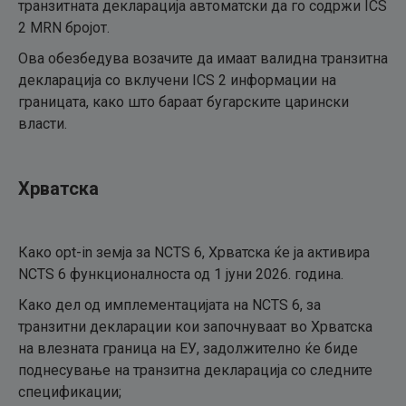
транзитната декларација автоматски да го содржи ICS
2 MRN бројот.
Ова обезбедува возачите да имаат валидна транзитна
декларација со вклучени ICS 2 информации на
границата, како што бараат бугарските царински
власти.
Хрватска
Како opt-in земја за NCTS 6, Хрватска ќе ја активира
NCTS 6 функционалноста од 1 јуни 2026. година.
Како дел од имплементацијата на NCTS 6, за
транзитни декларации кои започнуваат во Хрватска
на влезната граница на ЕУ, задолжително ќе биде
поднесување на транзитна декларација со следните
спецификации;