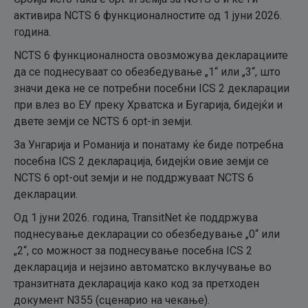
активира NCTS 6 функционалностите од 1 јуни 2026.
година.
NCTS 6 функционалноста овозможува декларациите
да се поднесуваат со обезбедување „1“ или „3“, што
значи дека не се потребни посебни ICS 2 декларации
при влез во ЕУ преку Хрватска и Бугарија, бидејќи и
двете земји се NCTS 6 opt-in земји.
За Унгарија и Романија и понатаму ќе биде потребна
посебна ICS 2 декларација, бидејќи овие земји се
NCTS 6 opt-out земји и не поддржуваат NCTS 6
декларации.
Од 1 јуни 2026. година, TransitNet ќе поддржува
поднесување декларации со обезбедување „0“ или
„2“, со можност за поднесување посебна ICS 2
декларација и нејзино автоматско вклучување во
транзитната декларација како код за претходен
документ N355 (сценарио на чекање).