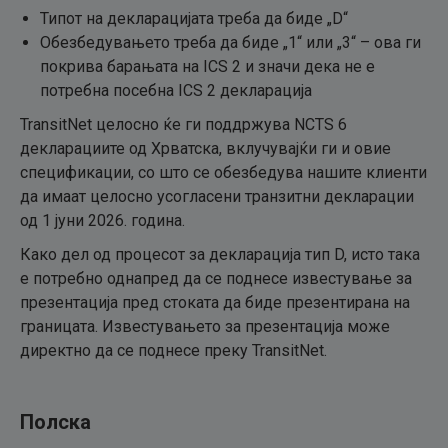
Типот на декларацијата треба да биде „D“
Обезбедувањето треба да биде „1“ или „3“ – ова ги
покрива барањата на ICS 2 и значи дека не е
потребна посебна ICS 2 декларација
TransitNet целосно ќе ги поддржува NCTS 6
декларациите од Хрватска, вклучувајќи ги и овие
спецификации, со што се обезбедува нашите клиенти
да имаат целосно усогласени транзитни декларации
од 1 јуни 2026. година.
Како дел од процесот за декларација тип D, исто така
е потребно однапред да се поднесе известување за
презентација пред стоката да биде презентирана на
границата. Известувањето за презентација може
директно да се поднесе преку TransitNet.
Полска