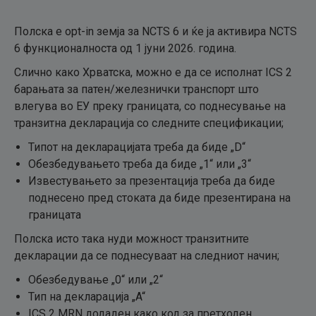
Полска е opt-in земја за NCTS 6 и ќе ја активира NCTS
6 функционалноста од 1 јуни 2026. година.
Слично како Хрватска, можно е да се исполнат ICS 2
барањата за патен/железнички транспорт што
влегува во ЕУ преку границата, со поднесување на
транзитна декларација со следните спецификации;
Типот на декларацијата треба да биде „D“
Обезбедувањето треба да биде „1“ или „3“
Известувањето за презентација треба да биде
поднесено пред стоката да биде презентирана на
границата
Полска исто така нуди можност транзитните
декларации да се поднесуваат на следниот начин;
Обезбедување „0“ или „2“
Тип на декларација „A“
ICS 2 MRN додаден како код за претходен