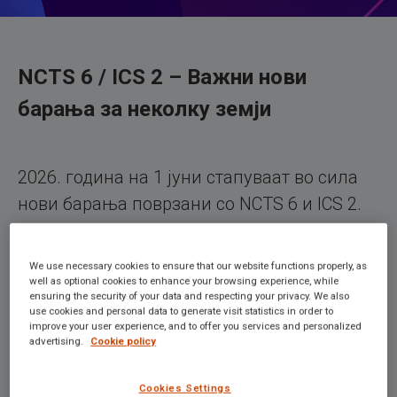
NCTS 6 / ICS 2 – Важни нови
барања за неколку земји
2026. година на 1 јуни стапуваат во сила
нови барања поврзани со NCTS 6 и ICS 2.
TransitNet е подготвен да управува со
новите барања. Подолу ги наведуваме
We use necessary cookies to ensure that our website functions properly, as
засегнатите земји и новите барања;
well as optional cookies to enhance your browsing experience, while
ensuring the security of your data and respecting your privacy. We also
use cookies and personal data to generate visit statistics in order to
improve your user experience, and to offer you services and personalized
advertising.
Cookie policy
Бугарија
Cookies Settings