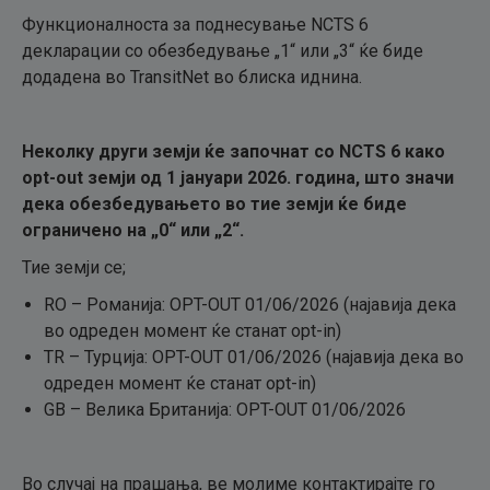
Функционалноста за поднесување NCTS 6
декларации со обезбедување „1“ или „3“ ќе биде
додадена во TransitNet во блиска иднина.
Неколку други земји ќе започнат со NCTS 6 како
opt-out земји од 1 јануари 2026. година, што значи
дека обезбедувањето во тие земји ќе биде
ограничено на „0“ или „2“.
Тие земји се;
RO – Романија: OPT-OUT 01/06/2026 (најавија дека
во одреден момент ќе станат opt-in)
TR – Турција: OPT-OUT 01/06/2026 (најавија дека во
одреден момент ќе станат opt-in)
GB – Велика Британија: OPT-OUT 01/06/2026
Во случај на прашања, ве молиме контактирајте го