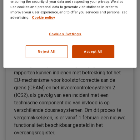
ensuring the security of your data and respecting your privacy. We also
use cookies and personal data to generate visit statistics in order to
improve your user experience, and to offer you services and personalized
advertising.
Cookie policy
Problemen rondom CBAM en het
invoercontrolesysteem ICS2
Cookies Settings
Netherlands news
By
Medi Soetelmans
Reject All
Accept All
February 22, 2024
Sommige bedrijven hebben geen gegevens en
rapporten kunnen indienen met betrekking tot het
EU-mechanisme voor koolstofcorrectie aan de
grens (CBAM) en het invoercontrolesysteem 2
(ICS2), als gevolg van een incident met een
technische component die van invloed is op
verschillende douanesystemen. Om dit proces te
vergemakkelijken, is er vanaf 1 februari een nieuwe
functionaliteit beschikbaar gesteld in het
overgangsregister.