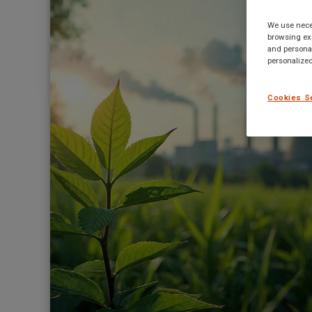
We use neces
browsing exp
and personal
personalized
Cookies S