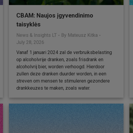
CBAM: Naujos įgyvendinimo
taisyklės
News & Insights LT
By
Mateusz Kitka
July 28, 2026
Vanaf 1 januari 2024 zal de verbruiksbelasting
op alcoholvrije dranken, zoals frisdrank en
alcoholvrij bier, worden verhoogd. Hierdoor
zullen deze dranken duurder worden, in een
streven om mensen te stimuleren gezondere
drankkeuzes te maken, zoals water.