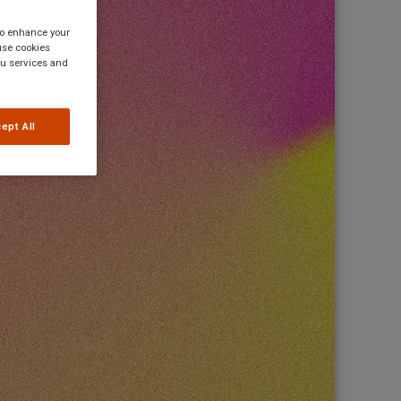
 to enhance your
use cookies
you services and
ept All