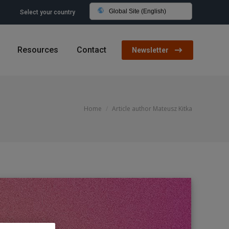
Global Site (English)
Select your country
Resources
Contact
Newsletter
You are here:
Home
Article author Mateusz Kitka